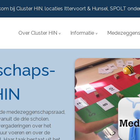
om bij Cluster HIN, locaties Ittervoort & Hunsel, SPOLT onde
Over Cluster HIN
Informatie
Medezeggens
chaps-
HIN
gde medezeggenschapsraad, 
nuit de drie scholen.
rgaderingen over het 
uur voeren en over de 
Haar taak bestaat uit het 