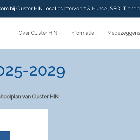
om bij Cluster HIN, locaties Ittervoort & Hunsel, SPOLT onde
Over Cluster HIN
Informatie
Medezeggens
025-2029
hoolplan van Cluster HIN: