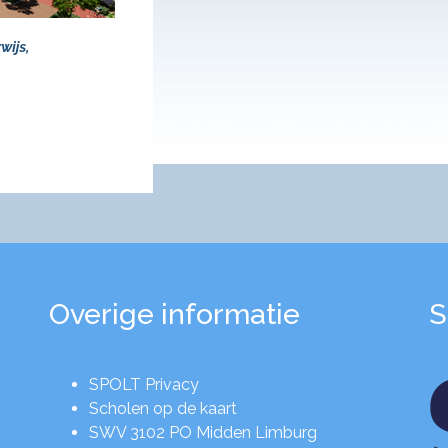
Overige informatie
S
SPOLT Privacy
Scholen op de kaart
SWV 3102 PO Midden Limburg