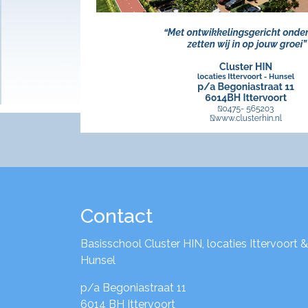
Contact
Basisschool Cluster HIN, locaties Ittervoort &
Hunsel
p/a Begoniastraat 11
6014 BH Ittervoort